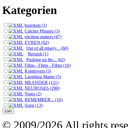
Kategorien
boredom (1)
Catcher Phrases (3)
eliciting matters (47)
EVREN (62)
Out of all misery... (60)
Beruish (1)
Pushing up the... (62)
Films - Films - Films (10)
Kontrovers (3)
Laughing Matter (5)
MEANDER (131)
NEUROSES (290)
Notes (2)
REMEMBER... (16)
Song (13)
© 2009/2026 All rights reser