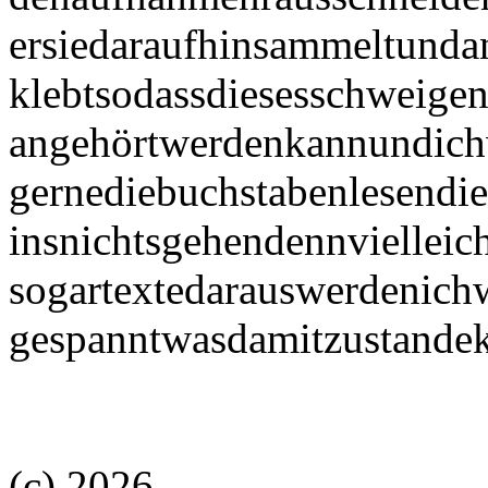
ersiedaraufhinsammeltunda
klebtsodassdiesesschweige
angehörtwerdenkannundic
gernediebuchstabenlesendie
insnichtsgehendennvielleic
sogartextedarauswerdenich
gespanntwasdamitzustande
(c) 2026