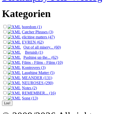
Kategorien
boredom (1)
Catcher Phrases (3)
eliciting matters (47)
EVREN (62)
Out of all misery... (60)
Beruish (1)
Pushing up the... (62)
Films - Films - Films (10)
Kontrovers (3)
Laughing Matter (5)
MEANDER (131)
NEUROSES (290)
Notes (2)
REMEMBER... (16)
Song (13)